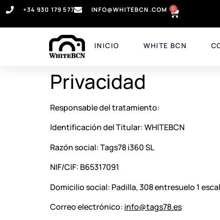
0
+34 930 179 577
INFO@WHITEBCN.COM
INICIO
WHITE BCN
C
Privacidad
Responsable del tratamiento:
Identificación del Titular: WHITEBCN
Razón social: Tags78 i360 SL
NIF/CIF: B65317091
Domicilio social: Padilla, 308 entresuelo 1 esc
Correo electrónico:
info@tags78.es