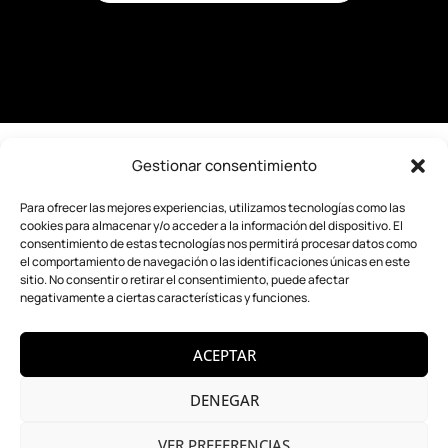
Gestionar consentimiento
PROGRAMA KIT DIGITAL COFINANCIADO POR
Para ofrecer las mejores experiencias, utilizamos tecnologías como las
LOS FONDOS NEXT GENERATION (EU) DEL
cookies para almacenar y/o acceder a la información del dispositivo. El
MECANISMO DE RECUPERACIÓN Y RESILIENCIA
consentimiento de estas tecnologías nos permitirá procesar datos como
el comportamiento de navegación o las identificaciones únicas en este
sitio. No consentir o retirar el consentimiento, puede afectar
negativamente a ciertas características y funciones.
ACEPTAR
DENEGAR
VER PREFERENCIAS