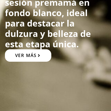
sesión premamá en
fondo blanco, ideal
para destacar la
dulzura y belleza de
esta etapa única.
VER MÁS