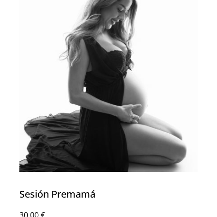
Sesión Premamá
30,00
€